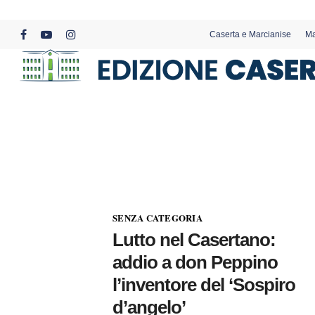
Skip
to
Caserta e Marcianise
Ma
main
facebook
youtube
instagram
content
SENZA CATEGORIA
Lutto nel Casertano:
addio a don Peppino
l’inventore del ‘Sospiro
d’angelo’