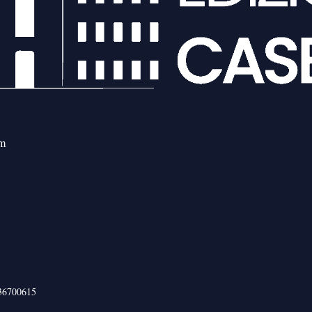
om
436700615