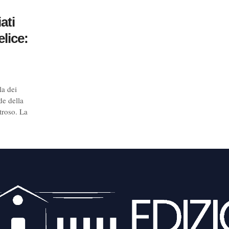
ati
elice:
la dei
de della
troso. La