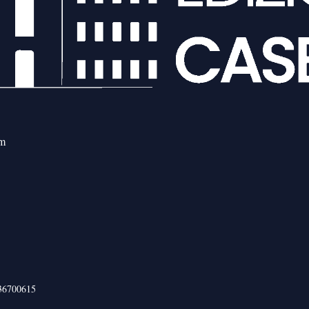
om
436700615