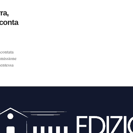
ra,
cconta
ccontata
asmissione
dentessa