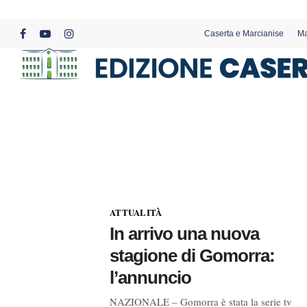
Skip
to
Caserta e Marcianise
Ma
main
facebook
youtube
instagram
content
ATTUALITÀ
In arrivo una nuova
stagione di Gomorra:
l’annuncio
NAZIONALE – Gomorra è stata la serie tv