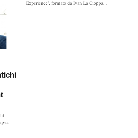
Experience’, formato da Ivan La Cioppa...
tichi
t
chi
Capva