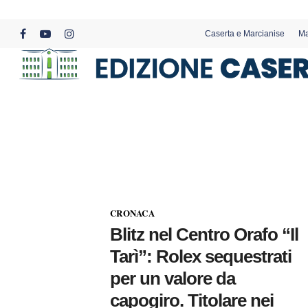
Skip
to
Caserta e Marcianise
Ma
main
facebook
youtube
instagram
content
CRONACA
Blitz nel Centro Orafo “Il
Tarì”: Rolex sequestrati
per un valore da
capogiro. Titolare nei