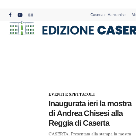
Skip
to
Caserta e Marcianise
Ma
main
facebook
youtube
instagram
content
EVENTI E SPETTACOLI
Inaugurata ieri la mostra
di Andrea Chisesi alla
Reggia di Caserta
CASERTA. Presentata alla stampa la mostra