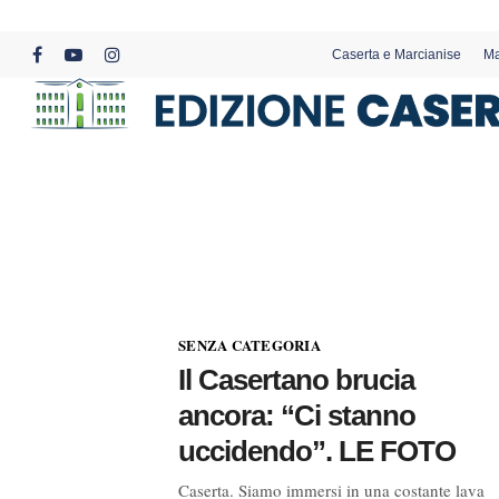
Skip
to
Caserta e Marcianise
Ma
main
facebook
youtube
instagram
content
SENZA CATEGORIA
Il Casertano brucia
ancora: “Ci stanno
uccidendo”. LE FOTO
Caserta. Siamo immersi in una costante lava