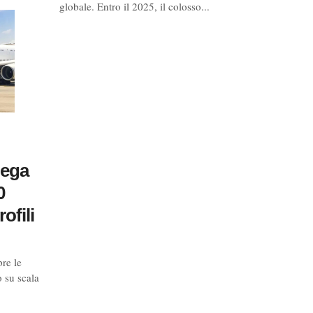
globale. Entro il 2025, il colosso...
mega
0
ofili
re le
o su scala