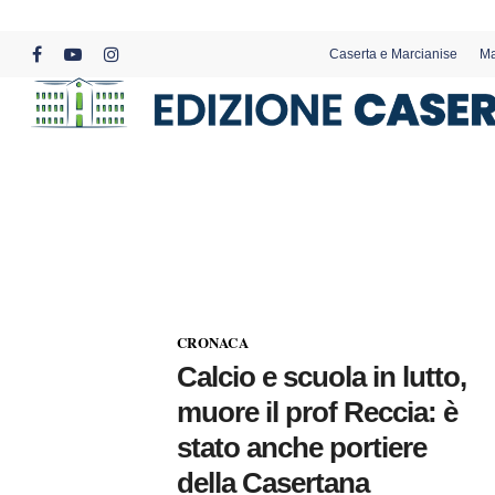
Skip
to
Caserta e Marcianise
Ma
main
facebook
youtube
instagram
content
CRONACA
Calcio e scuola in lutto,
muore il prof Reccia: è
stato anche portiere
della Casertana