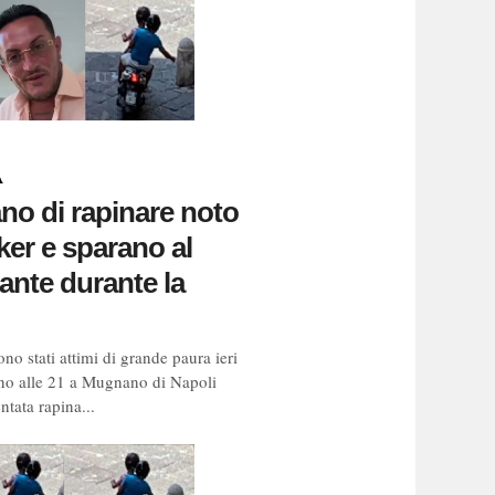
A
no di rapinare noto
ker e sparano al
rante durante la
no stati attimi di grande paura ieri
rno alle 21 a Mugnano di Napoli
ntata rapina...