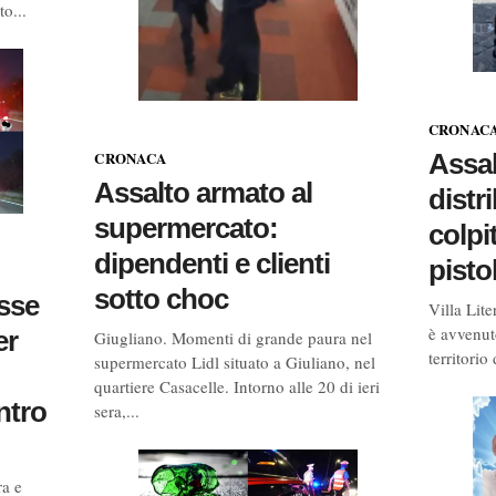
o...
CRONAC
Assal
CRONACA
Assalto armato al
distr
supermercato:
colpi
dipendenti e clienti
pisto
sotto choc
sse
Villa Lit
è avvenut
er
Giugliano. Momenti di grande paura nel
territorio
supermercato Lidl situato a Giuliano, nel
quartiere Casacelle. Intorno alle 20 di ieri
ntro
sera,...
a e