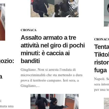
CRONACA
Assalto armato a tre
CRONAC
attività nel giro di pochi
Tenta
minuti: è caccia ai
Tikto
banditi
ozio:
risto
fuga
Giugliano. Non si arresta l’ondata di
microcriminalità che sta mettendo a dura
a
Napoli. So
prova il territorio campano. Ieri sera, a
sera into
Giugliano,...
per una te
i
umata una