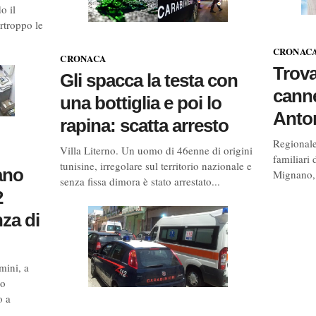
o il
rtroppo le
CRONAC
CRONACA
Trova
Gli spacca la testa con
canne
una bottiglia e poi lo
Anto
rapina: scatta arresto
Regionale
Villa Literno. Un uomo di 46enne di origini
familiari
tunisine, irregolare sul territorio nazionale e
ano
Mignano, 
senza fissa dimora è stato arrestato...
2
nza di
mini, a
no
o a