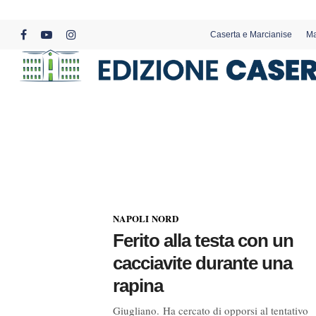
Skip
to
Caserta e Marcianise
Ma
main
facebook
youtube
instagram
content
NAPOLI NORD
Ferito alla testa con un
cacciavite durante una
rapina
Giugliano. Ha cercato di opporsi al tentativo