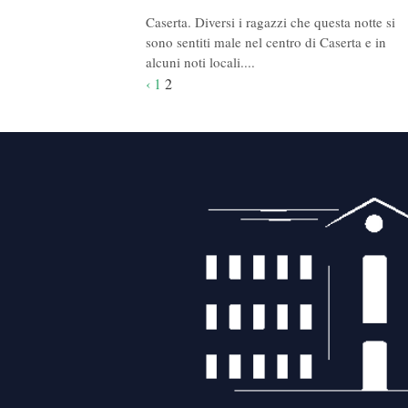
Caserta. Diversi i ragazzi che questa notte si
sono sentiti male nel centro di Caserta e in
alcuni noti locali....
Navigazione
‹
1
2
articoli