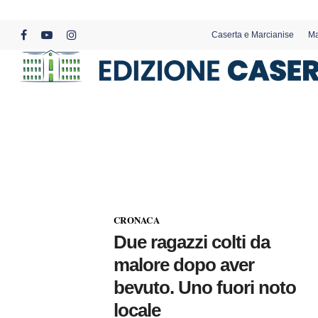
Skip
to
Caserta e Marcianise
Ma
main
facebook
youtube
instagram
content
CRONACA
Due ragazzi colti da
malore dopo aver
bevuto. Uno fuori noto
locale