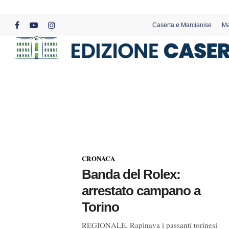
Skip
to
Caserta e Marcianise
Ma
main
facebook
youtube
instagram
content
CRONACA
Banda del Rolex:
arrestato campano a
Torino
REGIONALE. Rapinava i passanti torinesi