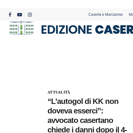
Skip
to
Caserta e Marcianise
Ma
main
facebook
youtube
instagram
content
ATTUALITÀ
“L’autogol di KK non
doveva esserci”:
avvocato casertano
chiede i danni dopo il 4-