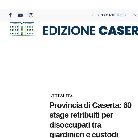
Skip
to
Caserta e Marcianise
Ma
main
facebook
youtube
instagram
content
ATTUALITÀ
Provincia di Caserta: 60
stage retribuiti per
disoccupati tra
giardinieri e custodi