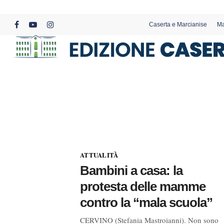
Skip
to
Caserta e Marcianise
Ma
main
facebook
youtube
instagram
content
ATTUALITÀ
Bambini a casa: la
protesta delle mamme
contro la “mala scuola”
CERVINO (Stefania Mastroianni). Non sono