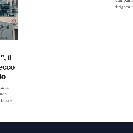
Campania 
dirigersi i
, il
 ecco
do
a, la
ende
stano e a