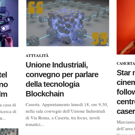
ATTUALITÀ
CASERTA
Unione Industriali,
Star 
convegno per parlare
tel
cinem
della tecnologia
ano
follo
Blockchain
lm
cent
Caserta. Appuntamento lunedì 18, ore 9,30,
a casa di
case
nella sala convegni dell’Unione Industriali
icerca di
di Via Roma, a Caserta, tra focus, tavoli
n...
Marcianise
tematici...
dell’area