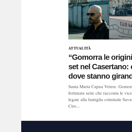
ATTUALITÀ
“Gomorra le origini”
set nel Casertano:
dove stanno giran
Santa Maria Capua Vetere. Gomorr
fortunata serie che racconta le vic
legate alla famiglia criminale Sava
Ciro...