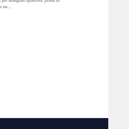
per mangiare qualcosa, prima di
n un...