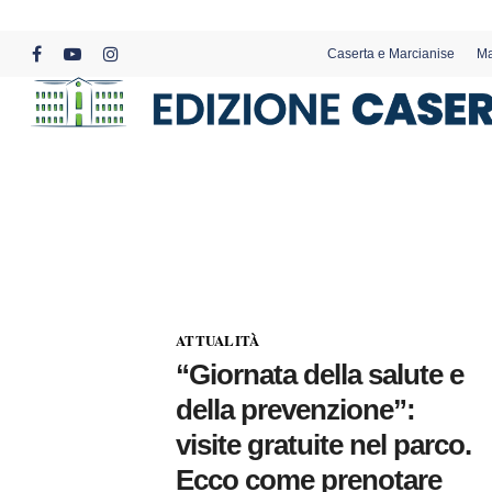
Skip
to
Caserta e Marcianise
Ma
main
facebook
youtube
instagram
content
ATTUALITÀ
“Giornata della salute e
della prevenzione”:
visite gratuite nel parco.
Ecco come prenotare