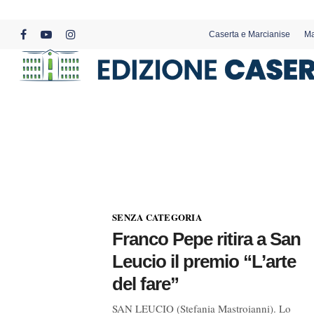
Skip
to
Caserta e Marcianise
Ma
main
facebook
youtube
instagram
content
SENZA CATEGORIA
Franco Pepe ritira a San
Leucio il premio “L’arte
del fare”
SAN LEUCIO (Stefania Mastroianni). Lo