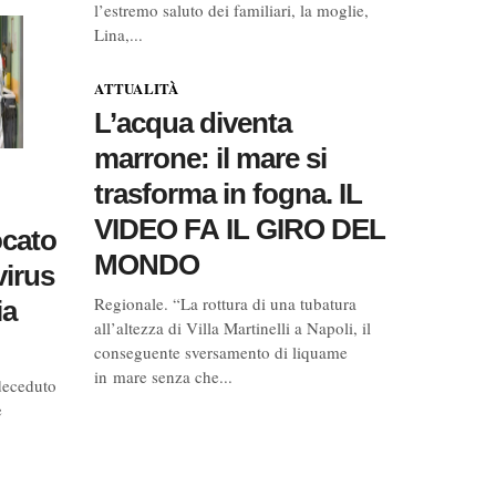
l’estremo saluto dei familiari, la moglie,
Lina,...
ATTUALITÀ
L’acqua diventa
marrone: il mare si
trasforma in fogna. IL
VIDEO FA IL GIRO DEL
ocato
MONDO
virus
Regionale. “La rottura di una tubatura
ia
all’altezza di Villa Martinelli a Napoli, il
conseguente sversamento di liquame
in mare senza che...
eceduto
e