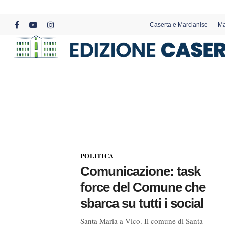
Skip
to
Caserta e Marcianise
Ma
main
facebook
youtube
instagram
content
POLITICA
Comunicazione: task
force del Comune che
sbarca su tutti i social
Santa Maria a Vico. Il comune di Santa