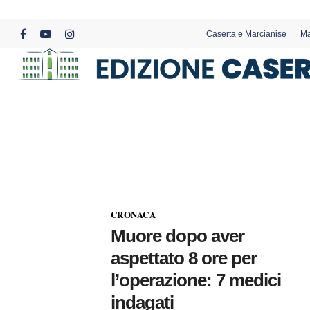
Skip
to
Caserta e Marcianise
Ma
main
facebook
youtube
instagram
content
CRONACA
Muore dopo aver
aspettato 8 ore per
l’operazione: 7 medici
indagati