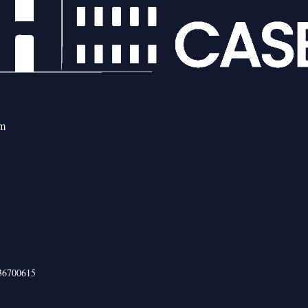
om
436700615