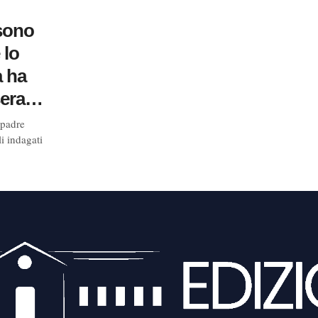
sono
 lo
a ha
 sera…
 padre
li indagati