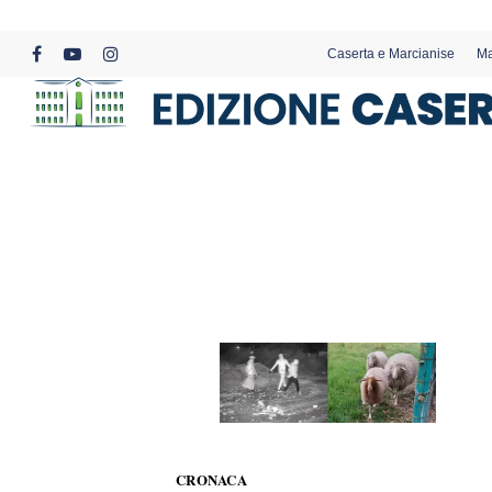
Skip
to
Caserta e Marcianise
Ma
main
facebook
youtube
instagram
content
CRONACA