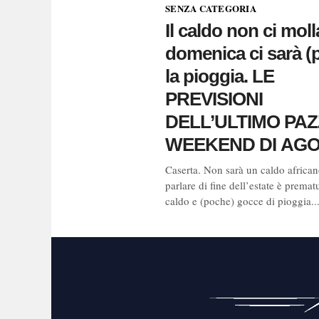
SENZA CATEGORIA
Il caldo non ci mol
domenica ci sarà (
la pioggia. LE
PREVISIONI
DELL’ULTIMO PA
WEEKEND DI AG
Caserta. Non sarà un caldo africa
parlare di fine dell’estate è premat
caldo e (poche) gocce di pioggia..