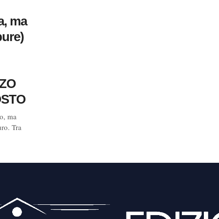
la, ma
pure)
ZZO
OSTO
no, ma
uro. Tra
.