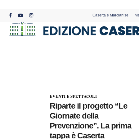
Skip
to
Caserta e Marcianise
Ma
main
facebook
youtube
instagram
content
EVENTI E SPETTACOLI
Riparte il progetto “Le
Giornate della
Prevenzione”. La prima
tappa è Caserta