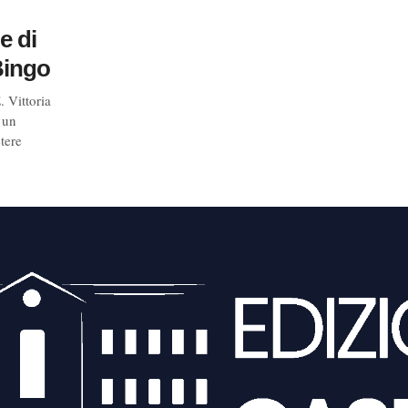
e di
Bingo
ittoria
 un
tere