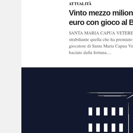
ATTUALITÀ
Vinto mezzo milion
euro con gioco al 
SANTA MARIA CAPUA VETERE. V
strabiliante quella che ha premiato
giocatore di Santa Maria Capua Ve
baciato dalla fortuna....