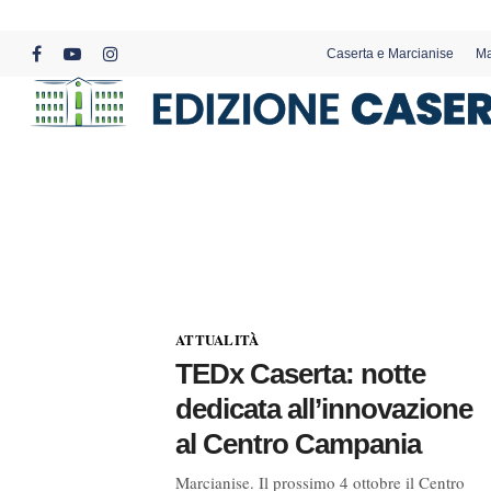
Skip
to
Caserta e Marcianise
Ma
main
facebook
youtube
instagram
content
ATTUALITÀ
TEDx Caserta: notte
dedicata all’innovazione
al Centro Campania
Marcianise. Il prossimo 4 ottobre il Centro