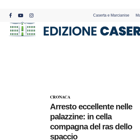
Skip
to
Caserta e Marcianise
Ma
main
facebook
youtube
instagram
content
CRONACA
Arresto eccellente nelle
palazzine: in cella
compagna del ras dello
spaccio