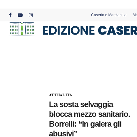
Skip
to
Caserta e Marcianise
Ma
main
facebook
youtube
instagram
content
ATTUALITÀ
La sosta selvaggia
blocca mezzo sanitario.
Borrelli: “In galera gli
abusivi”