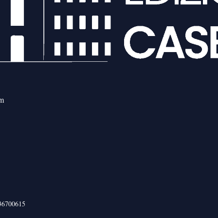
om
436700615