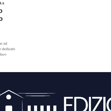
OLA
o
o
ne ad
o dedicato
ndaco