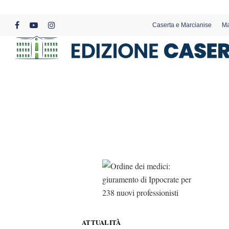
Skip
to
Caserta e Marcianise
Ma
main
facebook
youtube
instagram
content
ATTUALITÀ