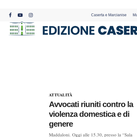
Skip
to
Caserta e Marcianise
Ma
main
facebook
youtube
instagram
content
ATTUALITÀ
Avvocati riuniti contro la
violenza domestica e di
genere
Maddaloni. Oggi alle 15.30, presso la “Sala