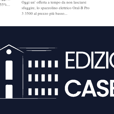
Oggi un’ offerta a tempo da non lasciarsi
 55%...
sfuggire, lo spazzolino elettrico Oral-B Pro
3 3500 al prezzo più basso...