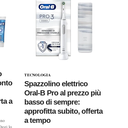
o
TECNOLOGIA
onto
Spazzolino elettrico
Oral-B Pro al prezzo più
rta a
basso di sempre:
approfitta subito, offerta
a tempo
ino
Oggi lo