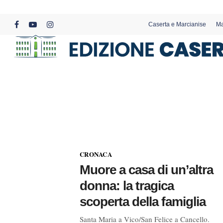
Skip
to
Caserta e Marcianise
Ma
main
facebook
youtube
instagram
content
CRONACA
Muore a casa di un’altra
donna: la tragica
scoperta della famiglia
Santa Maria a Vico/San Felice a Cancello.