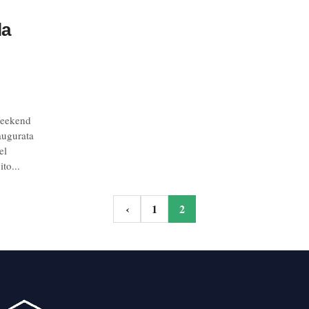
la
weekend
augurata
el
to...
one
‹
1
2