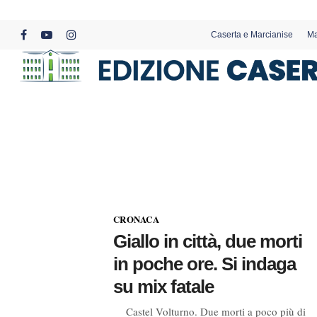
Skip
to
Caserta e Marcianise
Ma
main
facebook
youtube
instagram
content
CRONACA
Giallo in città, due morti
in poche ore. Si indaga
su mix fatale
Castel Volturno. Due morti a poco più di