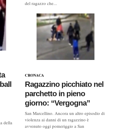
del ragazzo che...
ta
CRONACA
Ragazzino picchiato nel
ball
parchetto in pieno
giorno: “Vergogna”
San Marcellino. Ancora un altro episodio di
violenza ai danni di un ragazzino è
a della
avvenuto oggi pomeriggio a San
o