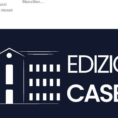
Marcellino....
gazzi
ritenuti