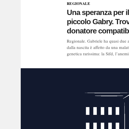
REGIONALE
Una speranza per il
piccolo Gabry. Trov
donatore compatib
Regionale. Gabriele ha quasi due a
dalla nascita è affetto da una malat
genetica rarissima: la Sifd, l’anemi