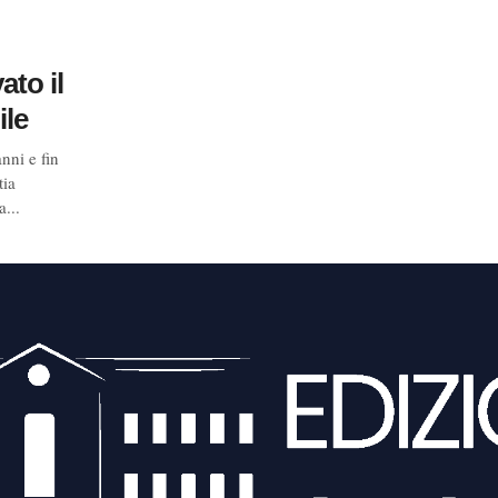
ato il
ile
nni e fin
tia
a...