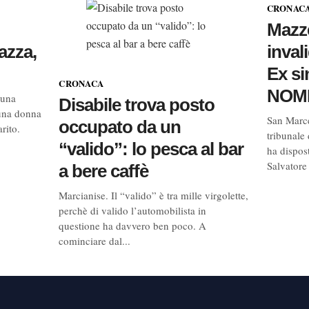
CRONAC
Mazze
azza,
inval
Ex si
CRONACA
NOMI
 una
Disabile trova posto
una donna
San Marce
occupato da un
rito.
tribunale
“valido”: lo pesca al bar
ha dispost
Salvatore
a bere caffè
Marcianise. Il “valido” è tra mille virgolette,
perchè di valido l’automobilista in
questione ha davvero ben poco. A
cominciare dal...