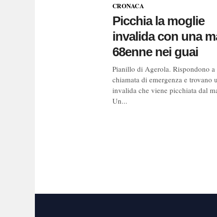
CRONACA
Picchia la moglie
invalida con una m
68enne nei guai
Pianillo di Agerola. Rispondono a
chiamata di emergenza e trovano 
invalida che viene picchiata dal ma
Un...