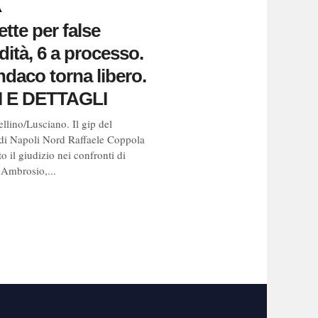
A
tte per false
idità, 6 a processo.
ndaco torna libero.
 E DETTAGLI
llino/Lusciano. Il gip del
 di Napoli Nord Raffaele Coppola
o il giudizio nei confronti di
 Ambrosio,...