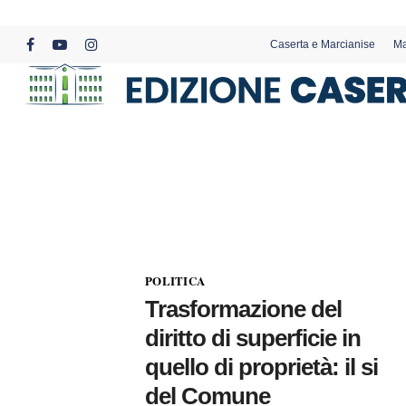
Skip
to
Caserta e Marcianise
Ma
main
facebook
youtube
instagram
content
POLITICA
Trasformazione del
diritto di superficie in
quello di proprietà: il si
del Comune