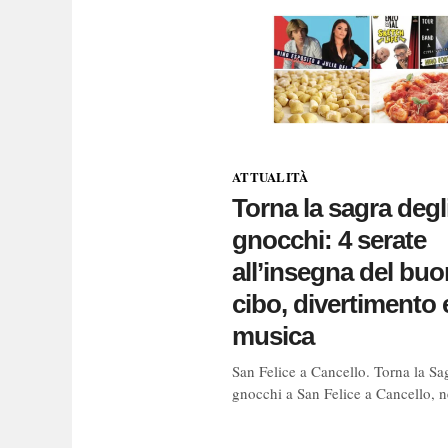
ATTUALITÀ
Torna la sagra degl
gnocchi: 4 serate
all’insegna del buo
cibo, divertimento 
musica
San Felice a Cancello. Torna la Sa
gnocchi a San Felice a Cancello, n