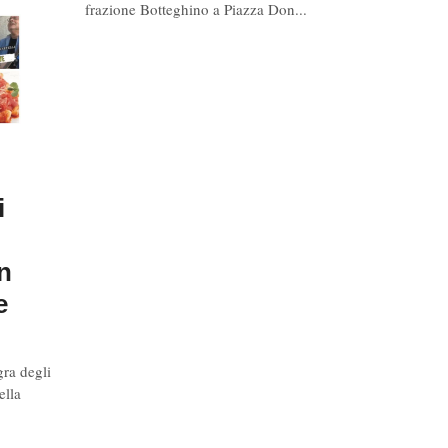
frazione Botteghino a Piazza Don...
i
n
e
gra degli
ella