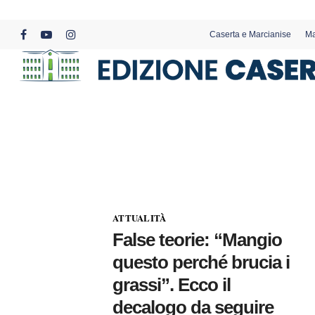
Skip
to
Caserta e Marcianise
Ma
main
facebook
youtube
instagram
content
ATTUALITÀ
False teorie: “Mangio
questo perché brucia i
grassi”. Ecco il
decalogo da seguire