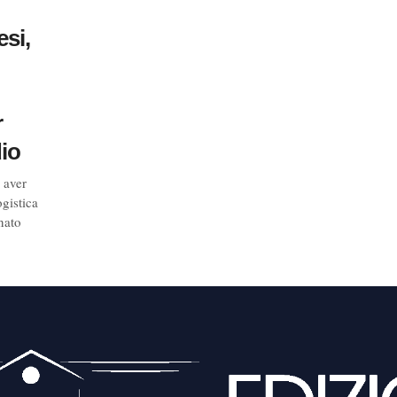
si,
r
io
 aver
gistica
nato