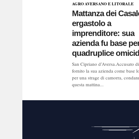
AGRO AVERSANO E LITORALE
Mattanza dei Casale
ergastolo a
imprenditore: sua
azienda fu base pe
quadruplice omicid
San Cipriano d’Aversa.Accusato di
fornito la sua azienda come base lo
per una strage di camorra, condan
questa mattina...