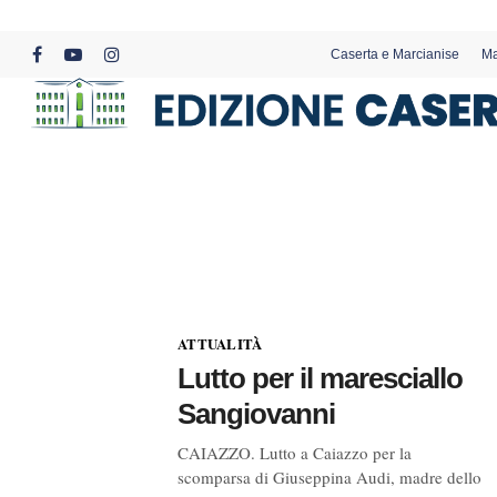
Skip
to
Caserta e Marcianise
Ma
main
facebook
youtube
instagram
content
ATTUALITÀ
Lutto per il maresciallo
Sangiovanni
CAIAZZO. Lutto a Caiazzo per la
scomparsa di Giuseppina Audi, madre dello