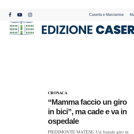
Skip
to
Caserta e Marcianise
Ma
main
facebook
youtube
instagram
content
CRONACA
“Mamma faccio un giro
in bici”, ma cade e va in
ospedale
PIEDIMONTE MATESE. Un banale giro in