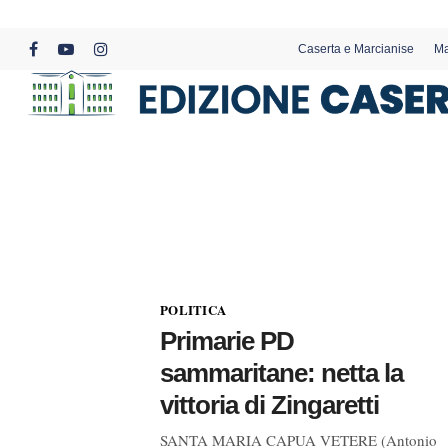
Skip
to
Caserta e Marcianise
Ma
main
facebook
youtube
instagram
content
POLITICA
Primarie PD
sammaritane: netta la
vittoria di Zingaretti
SANTA MARIA CAPUA VETERE (Antonio