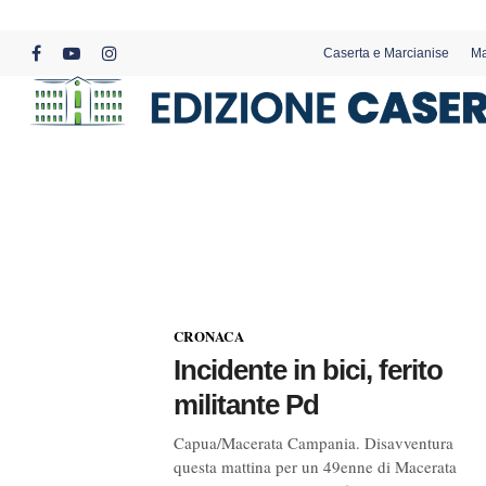
Skip
to
Caserta e Marcianise
Ma
main
facebook
youtube
instagram
content
CRONACA
Incidente in bici, ferito
militante Pd
Capua/Macerata Campania. Disavventura
questa mattina per un 49enne di Macerata