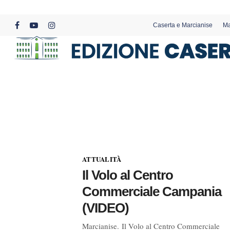
Skip
to
Caserta e Marcianise
Ma
main
facebook
youtube
instagram
content
ATTUALITÀ
Il Volo al Centro
Commerciale Campania
(VIDEO)
Marcianise. Il Volo al Centro Commerciale